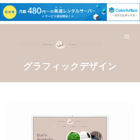
内
容
を
Mai
ス
キ
Men
ッ
プ
グラフィックデザイン