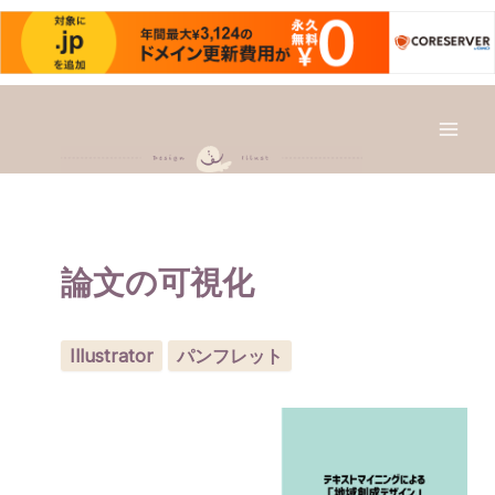
内
容
を
Mai
ス
キ
Men
ッ
プ
論文の可視化
Illustrator
パンフレット