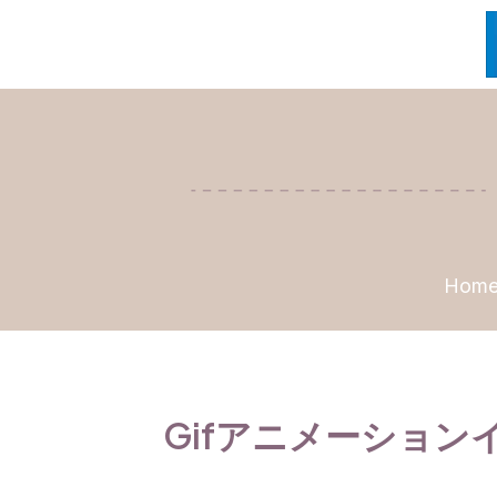
内
容
を
ス
キ
ッ
プ
Hom
Gifアニメーション