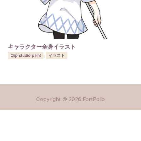
キャラクター全身イラスト
Clip studio paint
,
イラスト
Copyright © 2026 FortPolio