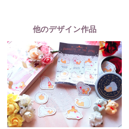
他のデザイン作品