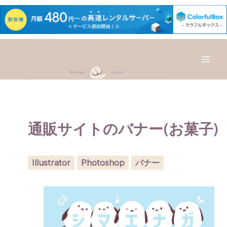
内
容
を
Mai
ス
キ
Men
ッ
プ
通販サイトのバナー(お菓子)
Illustrator
Photoshop
バナー